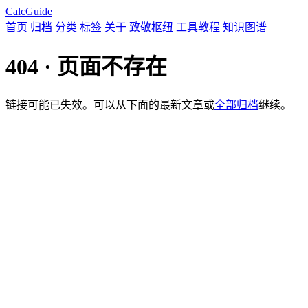
CalcGuide
首页
归档
分类
标签
关于
致敬枢纽
工具教程
知识图谱
404 · 页面不存在
链接可能已失效。可以从下面的最新文章或
全部归档
继续。