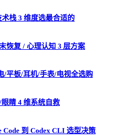
技术栈 3 维度选最合适的
末恢复 / 心理认知 3 层方案
电/平板/耳机/手表/电视全选购
眼睛 4 维系统自救
Code 到 Codex CLI 选型决策