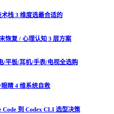
技术栈 3 维度选最合适的
末恢复 / 心理认知 3 层方案
电/平板/耳机/手表/电视全选购
眼睛 4 维系统自救
Code 到 Codex CLI 选型决策