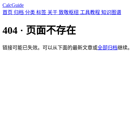
CalcGuide
首页
归档
分类
标签
关于
致敬枢纽
工具教程
知识图谱
404 · 页面不存在
链接可能已失效。可以从下面的最新文章或
全部归档
继续。