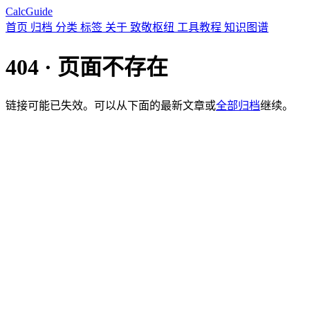
CalcGuide
首页
归档
分类
标签
关于
致敬枢纽
工具教程
知识图谱
404 · 页面不存在
链接可能已失效。可以从下面的最新文章或
全部归档
继续。