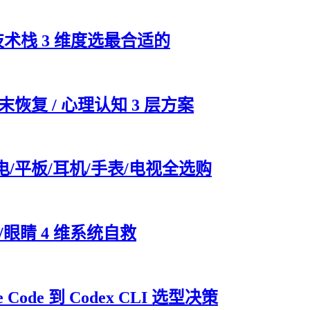
技术栈 3 维度选最合适的
末恢复 / 心理认知 3 层方案
电/平板/耳机/手表/电视全选购
眼睛 4 维系统自救
Code 到 Codex CLI 选型决策