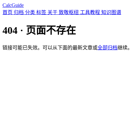
CalcGuide
首页
归档
分类
标签
关于
致敬枢纽
工具教程
知识图谱
404 · 页面不存在
链接可能已失效。可以从下面的最新文章或
全部归档
继续。