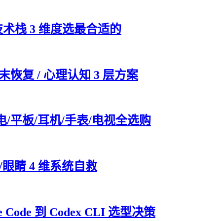
技术栈 3 维度选最合适的
末恢复 / 心理认知 3 层方案
电/平板/耳机/手表/电视全选购
眼睛 4 维系统自救
Code 到 Codex CLI 选型决策