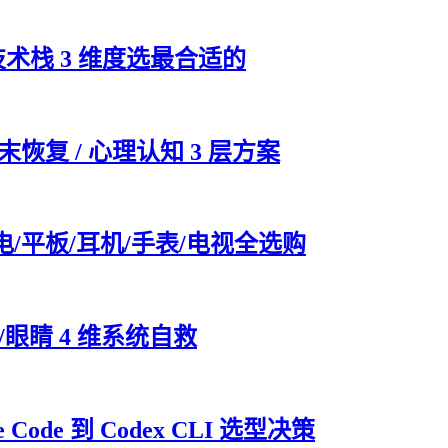
技术栈 3 维度选最合适的
末恢复 / 心理认知 3 层方案
电/平板/耳机/手表/电视全选购
眼睛 4 维系统自救
Code 到 Codex CLI 选型决策