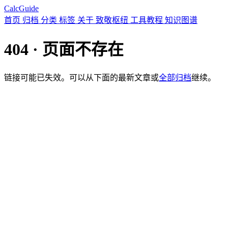
CalcGuide
首页
归档
分类
标签
关于
致敬枢纽
工具教程
知识图谱
404 · 页面不存在
链接可能已失效。可以从下面的最新文章或
全部归档
继续。