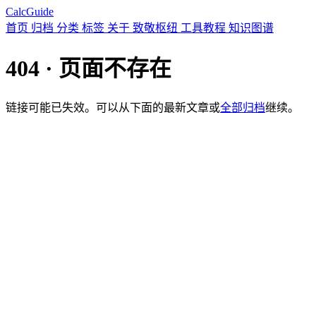
CalcGuide
首页
归档
分类
标签
关于
致敬枢纽
工具教程
知识图谱
404 · 页面不存在
链接可能已失效。可以从下面的最新文章或
全部归档
继续。