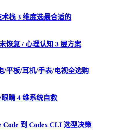
技术栈 3 维度选最合适的
末恢复 / 心理认知 3 层方案
电/平板/耳机/手表/电视全选购
眼睛 4 维系统自救
Code 到 Codex CLI 选型决策