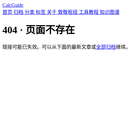
CalcGuide
首页
归档
分类
标签
关于
致敬枢纽
工具教程
知识图谱
404 · 页面不存在
链接可能已失效。可以从下面的最新文章或
全部归档
继续。