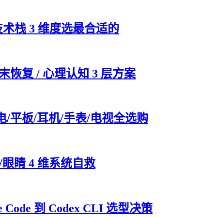
技术栈 3 维度选最合适的
末恢复 / 心理认知 3 层方案
电/平板/耳机/手表/电视全选购
眼睛 4 维系统自救
Code 到 Codex CLI 选型决策